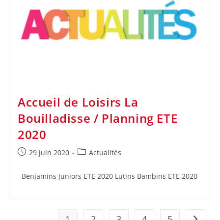
Accueil de Loisirs La
Bouilladisse / Planning ETE
2020
Publication
Post
29 juin 2020
Actualités
publiée :
category:
Benjamins Juniors ETE 2020 Lutins Bambins ETE 2020
1
2
3
4
5
Aller à 