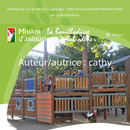
Skip
Bienvenue sur le site Léo Lagrange – Mission d’animation Méditerranée
to
de La Bouilladisse
content
Menu
Auteur/autrice :
cathy
Cet auteur a écrit 45 articles
>
cathy