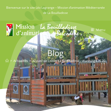
Skip
Bienvenue sur le site Léo Lagrange – Mission d’animation Méditerranée
to
de La Bouilladisse
content
Menu
Blog
>
Actualités
>
Accueil de Loisirs La Bouilladisse / Planning ETE 2020