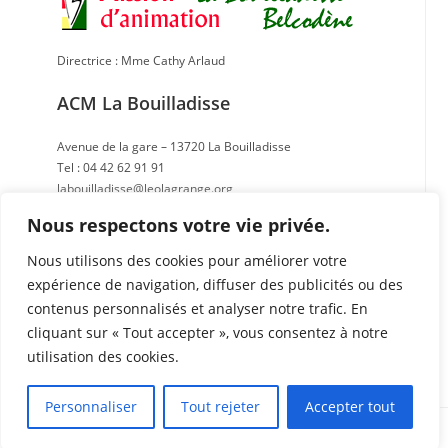
Directrice : Mme Cathy Arlaud
ACM La Bouilladisse
Avenue de la gare – 13720 La Bouilladisse
Tel : 04 42 62 91 91
labouilladisse@leolagrange.org
Nous respectons votre vie privée.
ACM Belcodène
Nous utilisons des cookies pour améliorer votre
RD 908 – 13720 Belcodène
expérience de navigation, diffuser des publicités ou des
Tel : 04 42 70 62 18
contenus personnalisés et analyser notre trafic. En
belcodene@leolagrange.org
cliquant sur « Tout accepter », vous consentez à notre
utilisation des cookies.
Personnaliser
Tout rejeter
Accepter tout
Copyright 2026 - Fédération Léo Lagrange Animation pour la collectivité