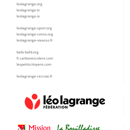
leolagrange.org
leolagrange.tv
leolagrange.io
leolagrange-sport.org
leolagrange-conso.org
leolagrange-vieasso.fr
bafa-bafd.org
fr.carbonescolere.com
lespetitscitoyens.com
leolagrange-recrute.fr