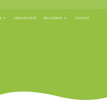
E
SEJOURS D’ETE
BELCODENE
CONTACT