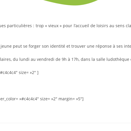
 particulières : trop « vieux » pour l’accueil de loisirs au sens c
jeune peut se forger son identité et trouver une réponse à ses int
laires, du lundi au vendredi de 9h à 17h, dans la salle ludothèque d
»#c4c4c4″ size= »2″ ]
ider_color= »#c4c4c4″ size= »2″ margin= »5″]