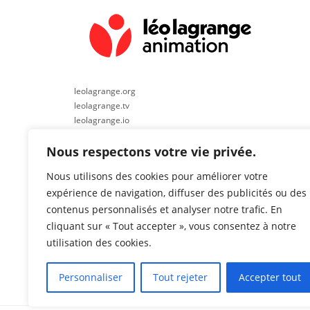
leolagrange.org
leolagrange.tv
leolagrange.io
leolagrange-sport.org
Nous respectons votre vie privée.
leolagrange-conso.org
Nous utilisons des cookies pour améliorer votre
leolagrange-vieasso.fr
expérience de navigation, diffuser des publicités ou des
bafa-bafd.org
contenus personnalisés et analyser notre trafic. En
fr.carbonescolere.com
cliquant sur « Tout accepter », vous consentez à notre
lespetitscitoyens.com
utilisation des cookies.
leolagrange-recrute.fr
Personnaliser
Tout rejeter
Accepter tout