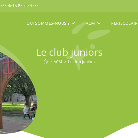
née de La Bouilladisse
QUI SOMMES-NOUS ?
ACM
PERISCOLAIR
Le club juniors
>
ACM
>
Le club juniors