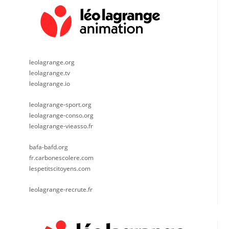
leolagrange.org
leolagrange.tv
leolagrange.io
leolagrange-sport.org
leolagrange-conso.org
leolagrange-vieasso.fr
bafa-bafd.org
fr.carbonescolere.com
lespetitscitoyens.com
leolagrange-recrute.fr