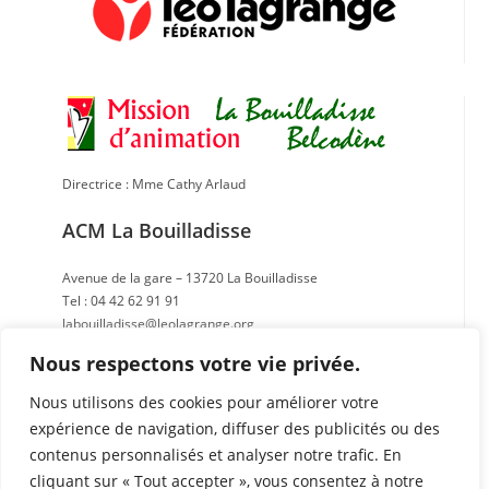
Directrice : Mme Cathy Arlaud
ACM La Bouilladisse
Avenue de la gare – 13720 La Bouilladisse
Tel : 04 42 62 91 91
labouilladisse@leolagrange.org
Nous respectons votre vie privée.
ACM Belcodène
Nous utilisons des cookies pour améliorer votre
RD 908 – 13720 Belcodène
expérience de navigation, diffuser des publicités ou des
Tel : 04 42 70 62 18
contenus personnalisés et analyser notre trafic. En
belcodene@leolagrange.org
cliquant sur « Tout accepter », vous consentez à notre