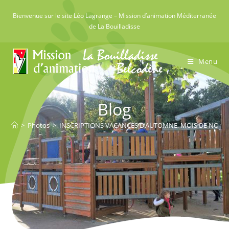
Skip
Bienvenue sur le site Léo Lagrange – Mission d’animation Méditerranée
to
de La Bouilladisse
content
Menu
Blog
>
Photos
>
INSCRIPTIONS VACANCES D’AUTOMNE, MOIS DE NOVE