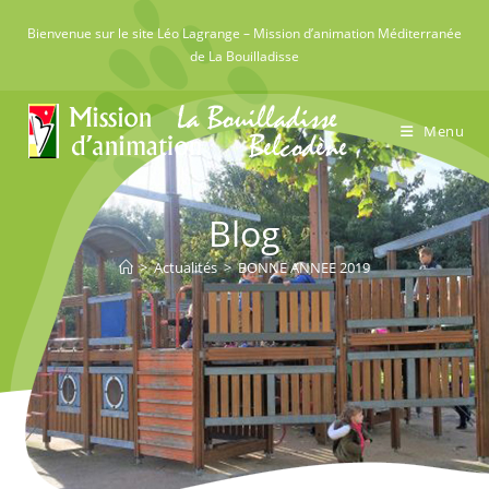
Skip
Bienvenue sur le site Léo Lagrange – Mission d’animation Méditerranée
to
de La Bouilladisse
content
Menu
Blog
>
Actualités
>
BONNE ANNEE 2019