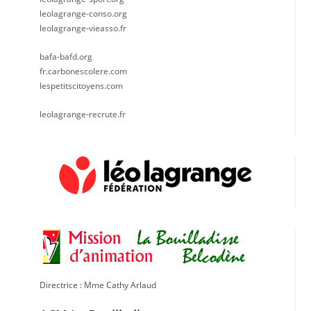
leolagrange-conso.org
leolagrange-vieasso.fr
bafa-bafd.org
fr.carbonescolere.com
lespetitscitoyens.com
leolagrange-recrute.fr
Directrice : Mme Cathy Arlaud